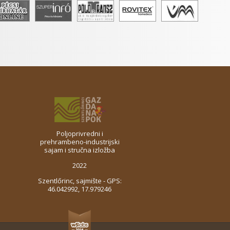
Poljoprivredni i
prehrambeno-industrijski
sajam i stručna izložba
2022
Szentlőrinc, sajmište - GPS:
46.042992, 17.979246