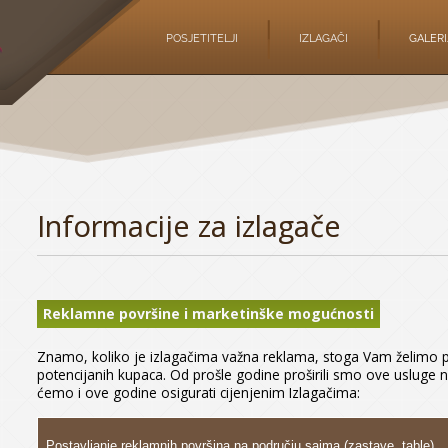
POSJETITELJI
IZLAGAČI
GALERI
Informacije za izlagače
Reklamne površine i marketinške mogućnosti
Znamo, koliko je izlagačima važna reklama, stoga Vam želimo pr
potencijanih kupaca. Od prošle godine proširili smo ove uslug
ćemo i ove godine osigurati cijenjenim Izlagačima:
Postavljanje reklamnih površina na području sajma (zastave, table)