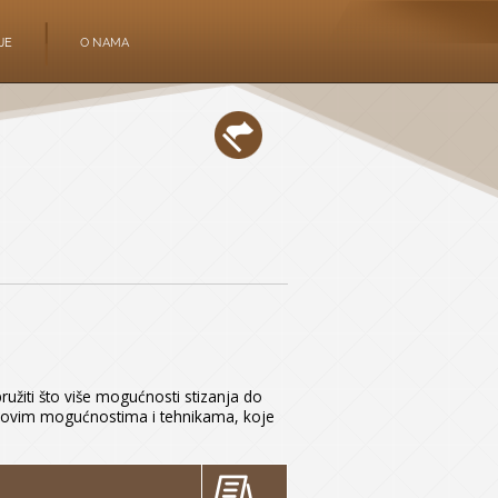
JE
O NAMA
užiti što više mogućnosti stizanja do
e novim mogućnostima i tehnikama, koje