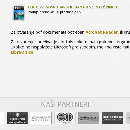
LOGO 27. GOSPODARSKIH DANA U SZENTLŐRINCU
Zadnja preinaka: 11. prosinac 2019.
Za otvaranje pdf dokumenata potreban
Acrobat Reader
, ili d
Za otvaranje i uređivanje doc i xls dokumenata potrebni programsk
Ukoliko ne raspolažete Microsoft proizvodom, molimo instalirat
LibreOffice
.
NAŠI PARTNERI