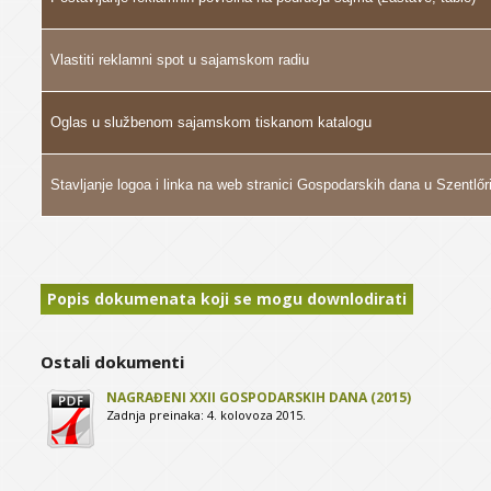
Vlastiti reklamni spot u sajamskom radiu
Oglas u službenom sajamskom tiskanom katalogu
Stavljanje logoa i linka na web stranici Gospodarskih dana u Szentlőr
Popis dokumenata koji se mogu downlodirati
Ostali dokumenti
NAGRAĐENI XXII GOSPODARSKIH DANA (2015)
Zadnja preinaka: 4. kolovoza 2015.