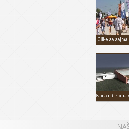
Slike sa sajma
Kuća od Primar
NAŠ