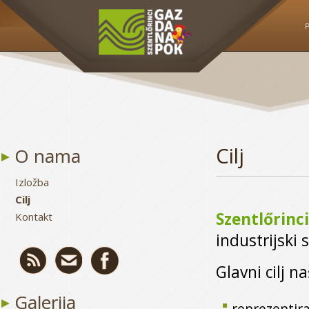
P
Cilj
O nama
Izložba
Cilj
Szentlőrinc
Kontakt
industrijski
Glavni cilj n
Galerija
reprezentira