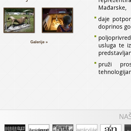
Mađarske,
daje potpor
doprinos go
poljoprivre
Galerije »
usluga te i
predstavljan
pruži pro
tehnologija
NAŠ