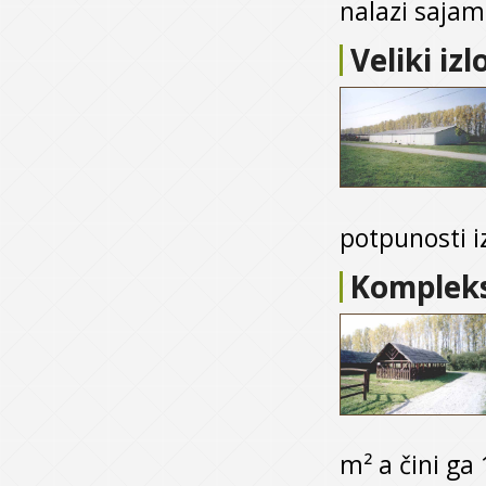
nalazi sajams
Veliki izl
potpunosti i
Kompleks 
m² a čini ga