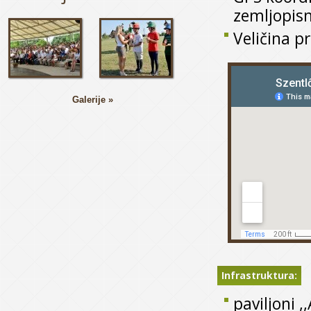
zemljopisn
Veličina p
Galerije »
Prikaži Szentlőr
Infrastruktura:
paviljoni ,