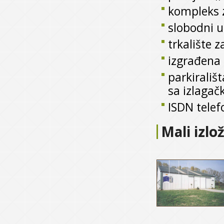
kompleks z
slobodni u
trkalište z
izgrađena 
parkirališ
sa izlagač
ISDN telefo
Mali izlo