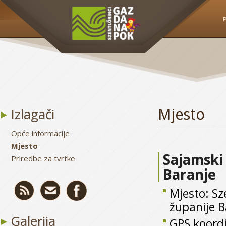
P
Mjesto
Izlagači
Opće informacije
Mjesto
Sajamski
Priredbe za tvrtke
Baranje
Mjesto: Sz
županije B
Galerija
GPS koordi