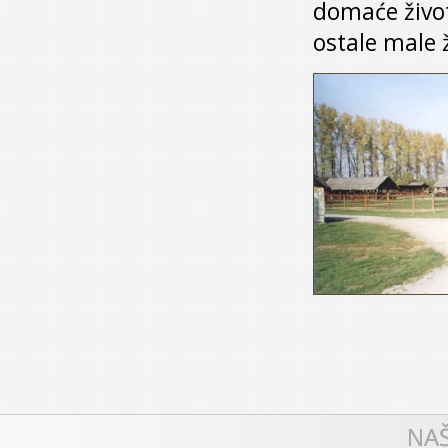
domaće život
ostale male ž
NAŠ