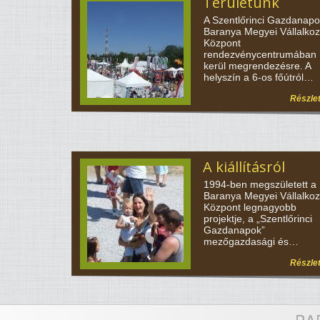
Területünk
A Szentlőrinci Gazdanapo
Baranya Megyei Vállalkoz
Központ
rendezvénycentrumában
kerül megrendezésre. A
helyszín a 6-os főútról…
Részle
A kiállításról
1994-ben megszületett a
Baranya Megyei Vállalkoz
Központ legnagyobb
projektje, a „Szentlőrinci
Gazdanapok”
mezőgazdasági és…
Részle