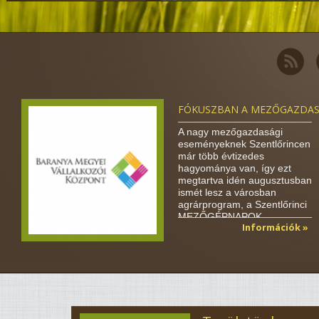
FÓKUSZBAN A MEZŐGAZDAS
A nagy mezőgazdasági
eseményeknek Szentlőrincen
már több évtizedes
hagyománya van, így ezt
megtartva idén augusztusban
ismét lesz a városban
agrárprogram, a Szentlőrinci
MEZŐGÉPNAPOK,…
Információk »