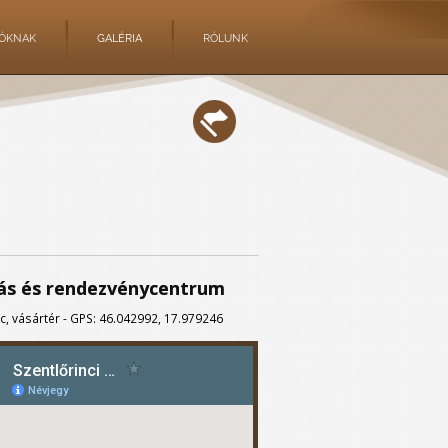
TÓKNAK
GALÉRIA
RÓLUNK
ítás és rendezvénycentrum
nc, vásártér - GPS: 46.042992, 17.979246