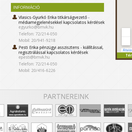
INFORMÁCIÓ
Vlasics-Gyurkó Erika titkárságvezető -
médiamegjelenésekkel kapcsolatos kérdések
egyurko@bmvk.hu
Telefon: 72/214-050
Mobil: 20/941-9218
Pesti Erika pénzügyi asszisztens - kiállítással,
regisztrálással kapcsolatos kérdések
Tér
epesti@bmvk.hu
Telefon: 72/214-050
Mobil: 20/416-6226
PARTNEREINK