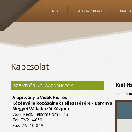
HÍREK
LÁTOGATÓKNAK
KIÁLLÍ
Kapcsolat
Kiáll
SZENTLŐRINCI GAZDANAPOK
Szentlőri
Alapítvány a Vidék Kis- és
Középvállalkozásainak Fejlesztésére - Baranya
Megyei Vállalkozói Központ
7621 Pécs, Felsőmalom u. 13.
Tel: 72/214-050
Fax: 72/210-849