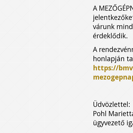
A MEZŐGÉPNA
jelentkezőke
várunk minde
érdeklődik.
A rendezvén
honlapján ta
https://bmv
mezogepna
Üdvözlettel:
Pohl Mariett
ügyvezető i