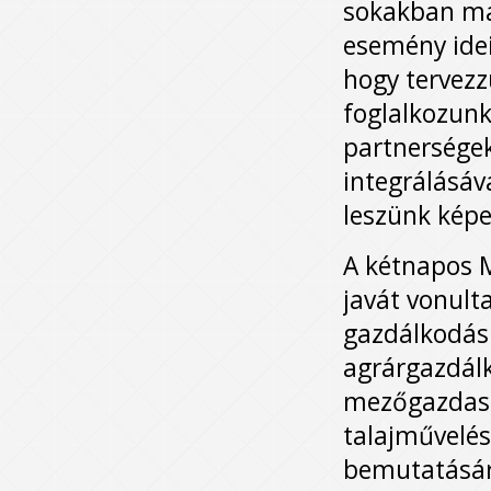
sokakban ma
esemény idei
hogy tervezz
foglalkozunk
partnerségek
integrálásáv
leszünk képe
A kétnapos 
javát vonult
gazdálkodás 
agrárgazdál
mezőgazdaság
talajművelés
bemutatására