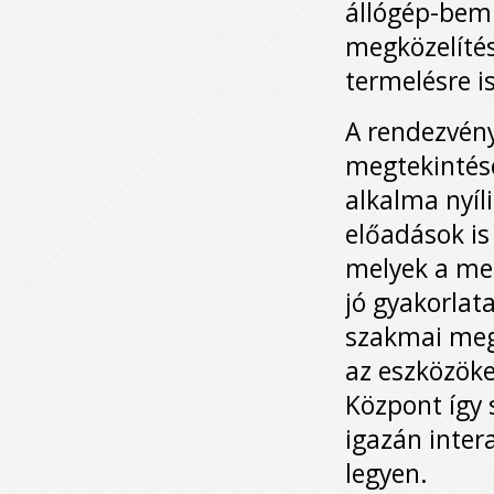
állógép-bemu
megközelítés
termelésre i
A rendezvén
megtekintés
alkalma nyíl
előadások is
melyek a me
jó gyakorlat
szakmai meg
az eszközöke
Központ így 
igazán inter
legyen.