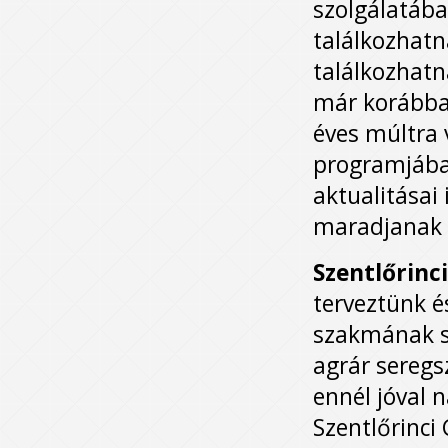
szolgálatába
találkozhat
találkozhatn
már korábban
éves múltra 
programjába
aktualitásai
maradjanak r
Szentlőrin
terveztünk 
szakmának sz
agrár seregs
ennél jóval 
Szentlőrinci