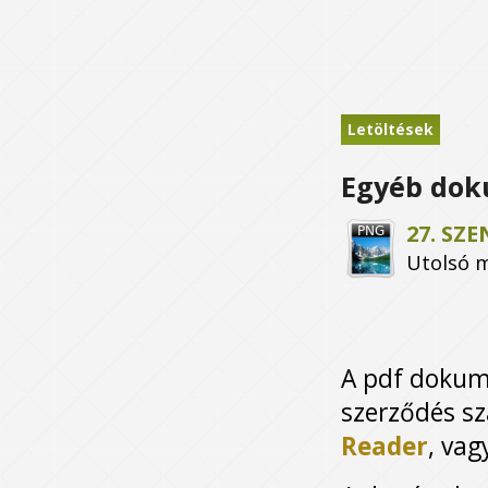
Letöltések
Egyéb do
27. SZ
Utolsó 
A pdf dokum
szerződés sz
Reader
, vag