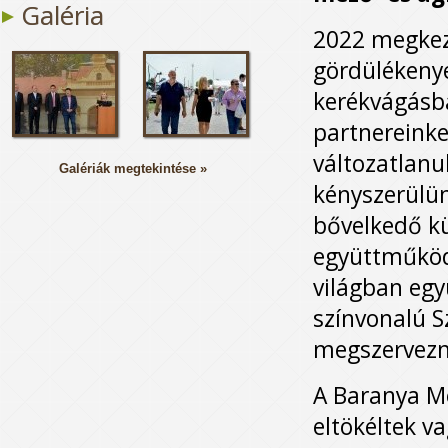
Galéria
2022 megkez
gördülékenye
kerékvágásba
partnereinke
változatlanu
Galériák megtekintése »
kényszerülü
bővelkedő k
együttműködő
világban egy
színvonalú 
megszervezn
A Baranya Me
eltökéltek v