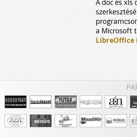
A doc és xl
szerkesztésé
programcsom
a Microsoft 
LibreOffice
PA