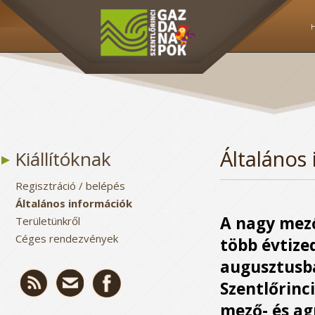
Általános 
Kiállítóknak
Regisztráció / belépés
Általános információk
A nagy mez
Területünkről
Céges rendezvények
több évtize
augusztusba
Szentlőrin
mező- és ag