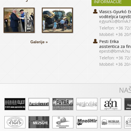
INFORMACIJE
Vlasics-Gyurkó E
voditeljica tajniš
egyurko@bmvk.
Telefon: +36 72
Mobitel: +36 20
Pesti Erika
Galerije »
asistentica za fi
epesti@bmvk.hu
Telefon: +36 72
Mobitel: +36 20
NAŠ