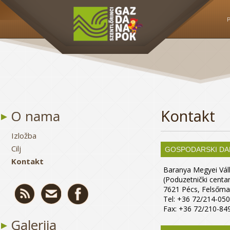
P
Kontakt
O nama
Izložba
Cilj
GOSPODARSKI DA
Kontakt
Baranya Megyei Vál
(Poduzetnički centa
7621 Pécs, Felsőma
Tel: +36 72/214-050
Fax: +36 72/210-84
Galerija