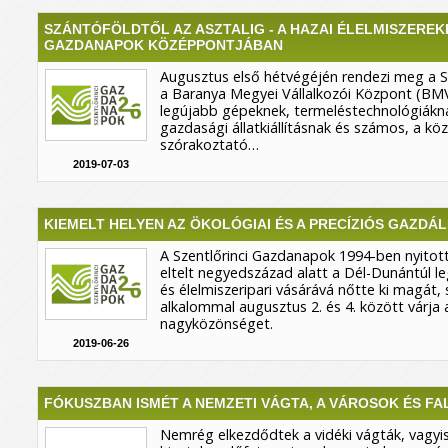
SZÁNTÓFÖLDTŐL AZ ASZTALIG - A HAZAI ÉLELMISZEREK
GAZDANAPOK KÖZÉPPONTJÁBAN
Augusztus első hétvégéjén rendezi meg a S
a Baranya Megyei Vállalkozói Központ (BMV
legújabb gépeknek, termeléstechnológiákna
gazdasági állatkiállításnak és számos, a k
szórakoztató…
2019-07-03
KIEMELT HELYEN AZ ÖKOLÓGIAI ÉS A PRECÍZIÓS GAZDÁ
A Szentlőrinci Gazdanapok 1994-ben nyitott
eltelt negyedszázad alatt a Dél-Dunántúl
és élelmiszeripari vásárává nőtte ki magát
alkalommal augusztus 2. és 4. között várja 
nagyközönséget.
2019-06-26
FÓKUSZBAN ISMÉT A NEMZETI VÁGTA, A VÁROSOK ÉS FA
Nemrég elkezdődtek a vidéki vágták, vagyi